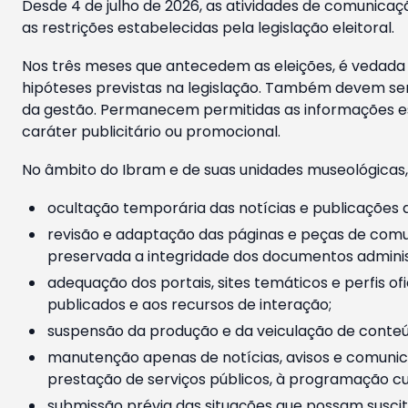
Desde 4 de julho de 2026, as atividades de comunicaçã
as restrições estabelecidas pela legislação eleitoral.
Nos três meses que antecedem as eleições, é vedada a
hipóteses previstas na legislação. Também devem ser
da gestão. Permanecem permitidas as informações est
caráter publicitário ou promocional.
No âmbito do Ibram e de suas unidades museológicas,
ocultação temporária das notícias e publicações a
revisão e adaptação das páginas e peças de comu
preservada a integridade dos documentos administ
adequação dos portais, sites temáticos e perfis ofi
publicados e aos recursos de interação;
suspensão da produção e da veiculação de conteúd
manutenção apenas de notícias, avisos e comunica
prestação de serviços públicos, à programação cul
submissão prévia das situações que possam suscita