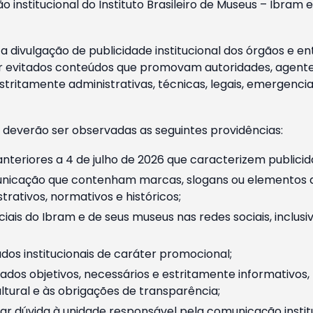
o institucional do Instituto Brasileiro de Museus – Ibra
 divulgação de publicidade institucional dos órgãos e en
 evitados conteúdos que promovam autoridades, agentes 
ritamente administrativas, técnicas, legais, emergencia
 deverão ser observadas as seguintes providências:
nteriores a 4 de julho de 2026 que caracterizem publicid
nicação que contenham marcas, slogans ou elementos da 
rativos, normativos e históricos;
ciais do Ibram e de seus museus nas redes sociais, inclus
os institucionais de caráter promocional;
dos objetivos, necessários e estritamente informativos
tural e às obrigações de transparência;
r dúvida à unidade responsável pela comunicação instituci