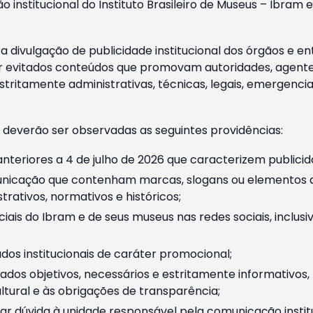
o institucional do Instituto Brasileiro de Museus – Ibra
 divulgação de publicidade institucional dos órgãos e en
 evitados conteúdos que promovam autoridades, agentes 
ritamente administrativas, técnicas, legais, emergencia
 deverão ser observadas as seguintes providências:
nteriores a 4 de julho de 2026 que caracterizem publicid
nicação que contenham marcas, slogans ou elementos da 
rativos, normativos e históricos;
ciais do Ibram e de seus museus nas redes sociais, inclus
os institucionais de caráter promocional;
dos objetivos, necessários e estritamente informativos
tural e às obrigações de transparência;
r dúvida à unidade responsável pela comunicação instituci