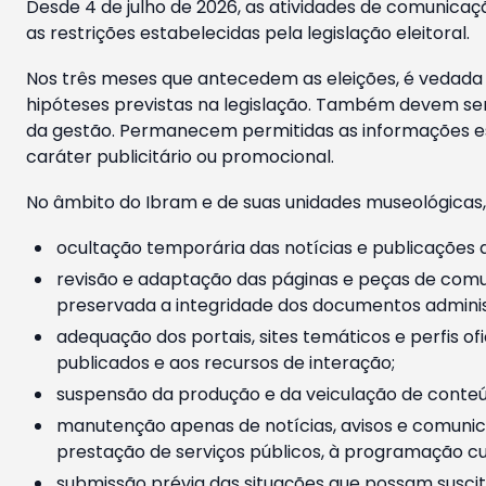
Desde 4 de julho de 2026, as atividades de comunicaçã
as restrições estabelecidas pela legislação eleitoral.
Nos três meses que antecedem as eleições, é vedada a
hipóteses previstas na legislação. Também devem ser
da gestão. Permanecem permitidas as informações est
caráter publicitário ou promocional.
No âmbito do Ibram e de suas unidades museológicas,
ocultação temporária das notícias e publicações a
revisão e adaptação das páginas e peças de comu
preservada a integridade dos documentos administ
adequação dos portais, sites temáticos e perfis ofi
publicados e aos recursos de interação;
suspensão da produção e da veiculação de conteúd
manutenção apenas de notícias, avisos e comunica
prestação de serviços públicos, à programação cul
submissão prévia das situações que possam suscita