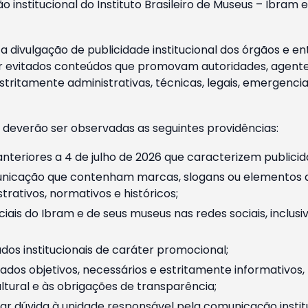
o institucional do Instituto Brasileiro de Museus – Ibra
 divulgação de publicidade institucional dos órgãos e en
 evitados conteúdos que promovam autoridades, agentes 
ritamente administrativas, técnicas, legais, emergencia
 deverão ser observadas as seguintes providências:
nteriores a 4 de julho de 2026 que caracterizem publicid
nicação que contenham marcas, slogans ou elementos da 
rativos, normativos e históricos;
ciais do Ibram e de seus museus nas redes sociais, inclus
os institucionais de caráter promocional;
dos objetivos, necessários e estritamente informativos
tural e às obrigações de transparência;
r dúvida à unidade responsável pela comunicação instituci