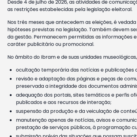
Desde 4 de julho de 2026, as atividades de comunicaçã
as restrições estabelecidas pela legislação eleitoral.
Nos três meses que antecedem as eleições, é vedada a
hipóteses previstas na legislação. Também devem ser
da gestão. Permanecem permitidas as informações est
caráter publicitário ou promocional.
No âmbito do Ibram e de suas unidades museológicas,
ocultação temporária das notícias e publicações a
revisão e adaptação das páginas e peças de comu
preservada a integridade dos documentos administ
adequação dos portais, sites temáticos e perfis ofi
publicados e aos recursos de interação;
suspensão da produção e da veiculação de conteúd
manutenção apenas de notícias, avisos e comunica
prestação de serviços públicos, à programação cul
submissão prévia das situações que possam suscita