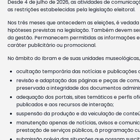
Desde 4 de julho de 2026, as atividades de comunicaçã
as restrições estabelecidas pela legislação eleitoral.
Nos três meses que antecedem as eleições, é vedada a
hipóteses previstas na legislação. Também devem ser
da gestão. Permanecem permitidas as informações est
caráter publicitário ou promocional.
No âmbito do Ibram e de suas unidades museológicas,
ocultação temporária das notícias e publicações a
revisão e adaptação das páginas e peças de comu
preservada a integridade dos documentos administ
adequação dos portais, sites temáticos e perfis ofi
publicados e aos recursos de interação;
suspensão da produção e da veiculação de conteúd
manutenção apenas de notícias, avisos e comunica
prestação de serviços públicos, à programação cul
submissão prévia das situações que possam suscita