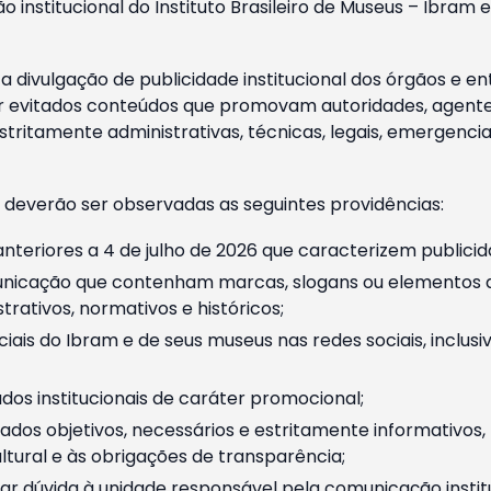
o institucional do Instituto Brasileiro de Museus – Ibra
 divulgação de publicidade institucional dos órgãos e en
 evitados conteúdos que promovam autoridades, agentes 
ritamente administrativas, técnicas, legais, emergencia
 deverão ser observadas as seguintes providências:
nteriores a 4 de julho de 2026 que caracterizem publicid
nicação que contenham marcas, slogans ou elementos da 
rativos, normativos e históricos;
ciais do Ibram e de seus museus nas redes sociais, inclus
os institucionais de caráter promocional;
dos objetivos, necessários e estritamente informativos
tural e às obrigações de transparência;
r dúvida à unidade responsável pela comunicação instituci