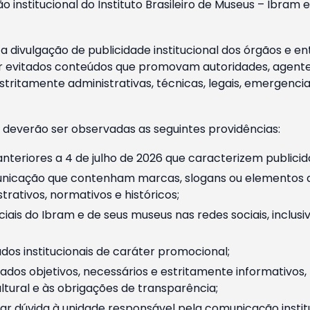
o institucional do Instituto Brasileiro de Museus – Ibra
 divulgação de publicidade institucional dos órgãos e en
 evitados conteúdos que promovam autoridades, agentes 
ritamente administrativas, técnicas, legais, emergencia
 deverão ser observadas as seguintes providências:
nteriores a 4 de julho de 2026 que caracterizem publicid
nicação que contenham marcas, slogans ou elementos da 
rativos, normativos e históricos;
ciais do Ibram e de seus museus nas redes sociais, inclus
os institucionais de caráter promocional;
dos objetivos, necessários e estritamente informativos
tural e às obrigações de transparência;
r dúvida à unidade responsável pela comunicação instituci