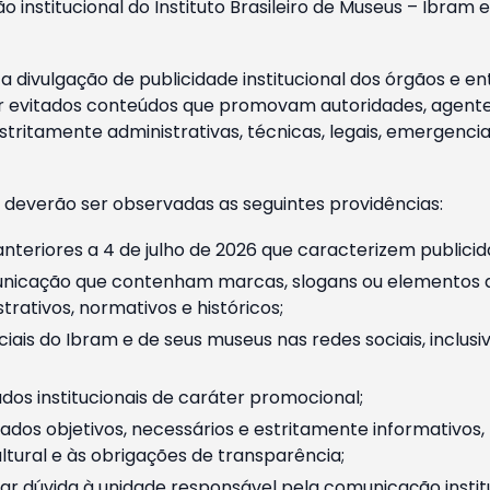
o institucional do Instituto Brasileiro de Museus – Ibra
 divulgação de publicidade institucional dos órgãos e en
 evitados conteúdos que promovam autoridades, agentes 
ritamente administrativas, técnicas, legais, emergencia
 deverão ser observadas as seguintes providências:
nteriores a 4 de julho de 2026 que caracterizem publicid
nicação que contenham marcas, slogans ou elementos da 
rativos, normativos e históricos;
ciais do Ibram e de seus museus nas redes sociais, inclus
os institucionais de caráter promocional;
dos objetivos, necessários e estritamente informativos
tural e às obrigações de transparência;
r dúvida à unidade responsável pela comunicação instituci