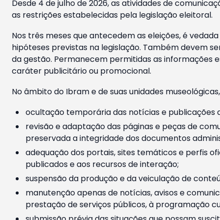
Desde 4 de julho de 2026, as atividades de comunicaçã
as restrições estabelecidas pela legislação eleitoral.
Nos três meses que antecedem as eleições, é vedada a
hipóteses previstas na legislação. Também devem ser
da gestão. Permanecem permitidas as informações est
caráter publicitário ou promocional.
No âmbito do Ibram e de suas unidades museológicas,
ocultação temporária das notícias e publicações a
revisão e adaptação das páginas e peças de comu
preservada a integridade dos documentos administ
adequação dos portais, sites temáticos e perfis ofi
publicados e aos recursos de interação;
suspensão da produção e da veiculação de conteúd
manutenção apenas de notícias, avisos e comunica
prestação de serviços públicos, à programação cul
submissão prévia das situações que possam suscita