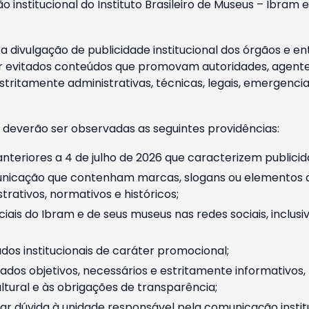
o institucional do Instituto Brasileiro de Museus – Ibra
 divulgação de publicidade institucional dos órgãos e en
 evitados conteúdos que promovam autoridades, agentes 
ritamente administrativas, técnicas, legais, emergencia
 deverão ser observadas as seguintes providências:
nteriores a 4 de julho de 2026 que caracterizem publicid
nicação que contenham marcas, slogans ou elementos da 
rativos, normativos e históricos;
ciais do Ibram e de seus museus nas redes sociais, inclus
os institucionais de caráter promocional;
dos objetivos, necessários e estritamente informativos
tural e às obrigações de transparência;
r dúvida à unidade responsável pela comunicação instituci