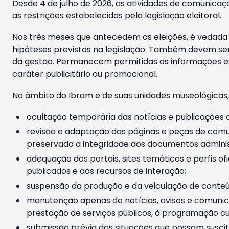
Desde 4 de julho de 2026, as atividades de comunicaçã
as restrições estabelecidas pela legislação eleitoral.
Nos três meses que antecedem as eleições, é vedada a
hipóteses previstas na legislação. Também devem ser
da gestão. Permanecem permitidas as informações est
caráter publicitário ou promocional.
No âmbito do Ibram e de suas unidades museológicas,
ocultação temporária das notícias e publicações a
revisão e adaptação das páginas e peças de comu
preservada a integridade dos documentos administ
adequação dos portais, sites temáticos e perfis ofi
publicados e aos recursos de interação;
suspensão da produção e da veiculação de conteúd
manutenção apenas de notícias, avisos e comunica
prestação de serviços públicos, à programação cul
submissão prévia das situações que possam suscita